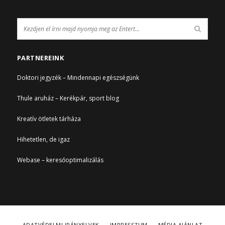
PARTNEREINK
Doktori jegyzék – Mindennapi egészségünk
Thule aruház – Kerékpár, sport blog
Kreatív ötletek tárháza
Hihetetlen, de igaz
Webase – keresőoptimalizálás
ADATVÉDELMI IRÁNYELVEK
IMPRESSZUM
MÉDIA AJÁNLAT