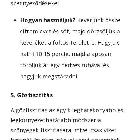
szennyeződéseket.
Hogyan használjuk?
Keverjünk össze
citromlevet és sót, majd dörzsöljük a
keveréket a foltos területre. Hagyjuk
hatni 10-15 percig, majd alaposan
töröljük át egy nedves ruhával és
hagyjuk megszáradni.
5. Gőztisztítás
A gőztisztítás az egyik leghatékonyabb és
legkörnyezetbarátabb módszer a
szőnyegek tisztítására, mivel csak vizet
használ, és nem igényel vegyi anyagokat.