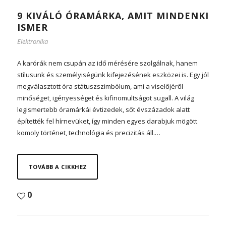
9 KIVÁLÓ ÓRAMÁRKA, AMIT MINDENKI
ISMER
Elektronika
A karórák nem csupán az idő mérésére szolgálnak, hanem
stílusunk és személyiségünk kifejezésének eszközei is. Egy jól
megválasztott óra státuszszimbólum, ami a viselőjéről
minőséget, igényességet és kifinomultságot sugall. A világ
legismertebb óramárkái évtizedek, sőt évszázadok alatt
építették fel hírnevüket, így minden egyes darabjuk mögött
komoly történet, technológia és precizitás áll.…
TOVÁBB A CIKKHEZ
0