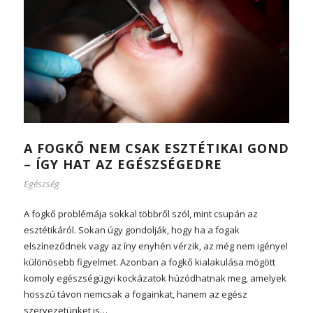
A FOGKŐ NEM CSAK ESZTÉTIKAI GOND
– ÍGY HAT AZ EGÉSZSÉGEDRE
Egészség
A fogkő problémája sokkal többről szól, mint csupán az
esztétikáról. Sokan úgy gondolják, hogy ha a fogak
elszíneződnek vagy az íny enyhén vérzik, az még nem igényel
különösebb figyelmet. Azonban a fogkő kialakulása mögött
komoly egészségügyi kockázatok húzódhatnak meg, amelyek
hosszú távon nemcsak a fogainkat, hanem az egész
szervezetünket is…