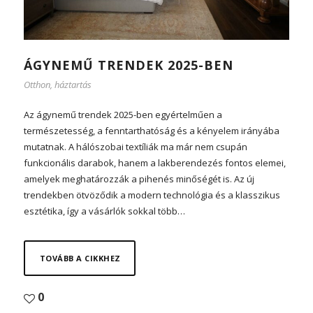
ÁGYNEMŰ TRENDEK 2025-BEN
Otthon, háztartás
Az ágynemű trendek 2025-ben egyértelműen a
természetesség, a fenntarthatóság és a kényelem irányába
mutatnak. A hálószobai textíliák ma már nem csupán
funkcionális darabok, hanem a lakberendezés fontos elemei,
amelyek meghatározzák a pihenés minőségét is. Az új
trendekben ötvöződik a modern technológia és a klasszikus
esztétika, így a vásárlók sokkal több…
TOVÁBB A CIKKHEZ
0