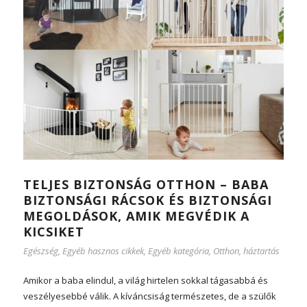
TELJES BIZTONSÁG OTTHON – BABA
BIZTONSÁGI RÁCSOK ÉS BIZTONSÁGI
MEGOLDÁSOK, AMIK MEGVÉDIK A
KICSIKET
Egészség
,
Egyéb hasznos cikkek
,
Egyéb kategória
,
Otthon, háztartás
Amikor a baba elindul, a világ hirtelen sokkal tágasabbá és
veszélyesebbé válik. A kíváncsiság természetes, de a szülők