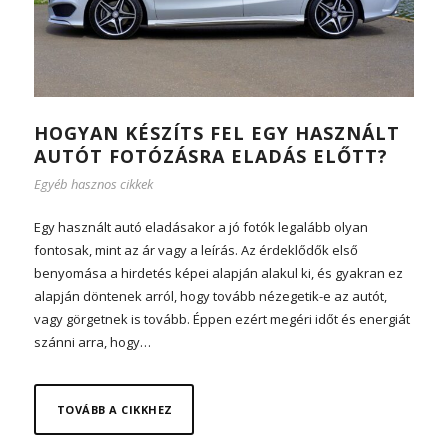
HOGYAN KÉSZÍTS FEL EGY HASZNÁLT
AUTÓT FOTÓZÁSRA ELADÁS ELŐTT?
Egyéb hasznos cikkek
Egy használt autó eladásakor a jó fotók legalább olyan
fontosak, mint az ár vagy a leírás. Az érdeklődők első
benyomása a hirdetés képei alapján alakul ki, és gyakran ez
alapján döntenek arról, hogy tovább nézegetik-e az autót,
vagy görgetnek is tovább. Éppen ezért megéri időt és energiát
szánni arra, hogy…
TOVÁBB A CIKKHEZ