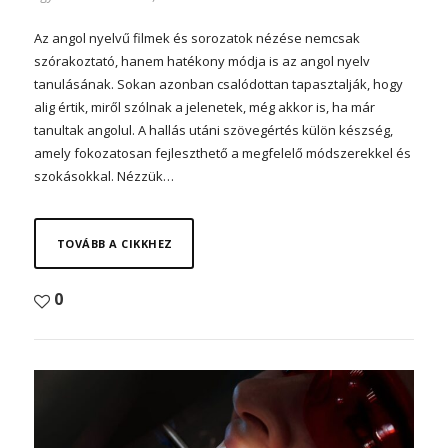
Az angol nyelvű filmek és sorozatok nézése nemcsak
szórakoztató, hanem hatékony módja is az angol nyelv
tanulásának. Sokan azonban csalódottan tapasztalják, hogy
alig értik, miről szólnak a jelenetek, még akkor is, ha már
tanultak angolul. A hallás utáni szövegértés külön készség,
amely fokozatosan fejleszthető a megfelelő módszerekkel és
szokásokkal. Nézzük…
TOVÁBB A CIKKHEZ
0