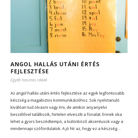
ANGOL HALLÁS UTÁNI ÉRTÉS
FEJLESZTÉSE
Egyéb hasznos cikkek
Az angol hallás utáni értés fejlesztése az egyik legfontosabb
készség a magabiztos kommunikációhoz. Sok nyelvtanuló
kiválóan tud olvasni vagy írni, de amikor anyanyelvi
beszélővel találkozik, hirtelen elveszíti a fonalat. Ennek oka
lehet a gyors beszédtempó, a különböző akcentusok vagy a
mindennapi szófordulatok. A jó hír az, hogy ez a készség…