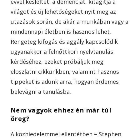
évvel késlelteti a demenciát, kitágítja a
világot és új lehetőségeket nyit meg az
utazások során, de akár a munkában vagy a
mindennapi életben is hasznos lehet.
Rengeteg kifogás és aggály kapcsolódik
ugyanakkor a felnőttkori nyelvtanulás
kérdéséhez, ezeket próbáljuk meg
eloszlatni cikkünkben, valamint hasznos
tippeket is adunk arra, hogyan érdemes
belevágni a tanulásba.
Nem vagyok ehhez én már túl
öreg?
A közhiedelemmel ellentétben – Stephen