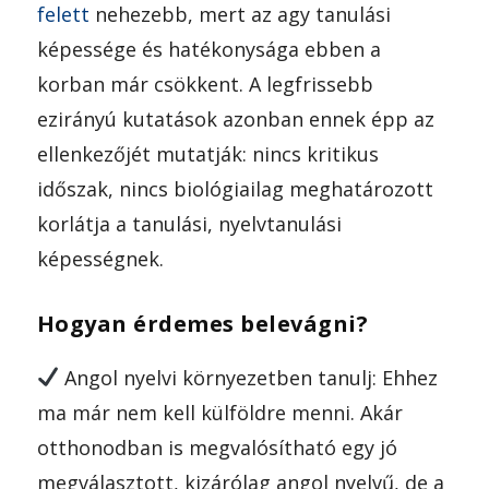
felett
nehezebb, mert az agy tanulási
képessége és hatékonysága ebben a
korban már csökkent. A legfrissebb
ezirányú kutatások azonban ennek épp az
ellenkezőjét mutatják: nincs kritikus
időszak, nincs biológiailag meghatározott
korlátja a tanulási, nyelvtanulási
képességnek.
Hogyan
érdemes belevá
gni?
Angol nyelvi környezetben tanulj: Ehhez
ma már nem kell külföldre menni. Akár
otthonodban is megvalósítható egy jó
megválasztott, kizárólag angol nyelvű, de a