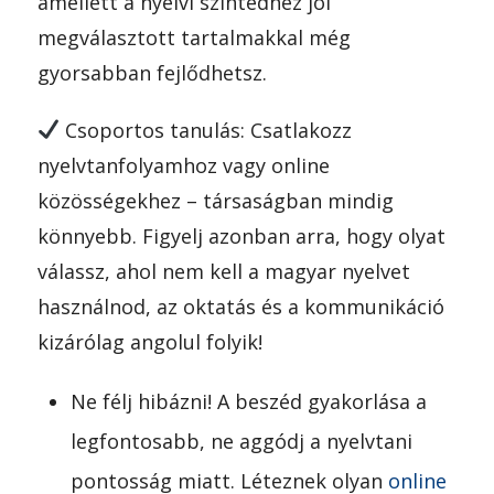
amellett a nyelvi szintedhez jól
megválasztott tartalmakkal még
gyorsabban fejlődhetsz.
Csoportos tanulás: Csatlakozz
nyelvtanfolyamhoz vagy online
közösségekhez – társaságban mindig
könnyebb. Figyelj azonban arra, hogy olyat
válassz, ahol nem kell a magyar nyelvet
használnod, az oktatás és a kommunikáció
kizárólag angolul folyik!
Ne félj hibázni! A beszéd gyakorlása a
legfontosabb, ne aggódj a nyelvtani
pontosság miatt. Léteznek olyan
online