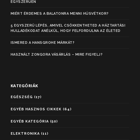
EGYSZERŰEN
MIÉRT ÉRDEMES A BALATONRA MENNI HÚSVÉTKOR?
5 EGYSZERŰ LÉPÉS, AMIVEL CSÖKKENTHETED A HÁZTARTÁSI
HULLADÉKODAT ANÉLKÜL, HOGY FELFORDULNA AZ ÉLETED
ISMERED A HANSGROHE MÁRKÁT?
HASZNÁLT ZONGORA VÁSÁRLÁS – MIRE FIGYELJ?
KATEGÓRIÁK
EGÉSZSÉG
(17)
EGYÉB HASZNOS CIKKEK
(64)
EGYÉB KATEGÓRIA
(50)
ELEKTRONIKA
(11)