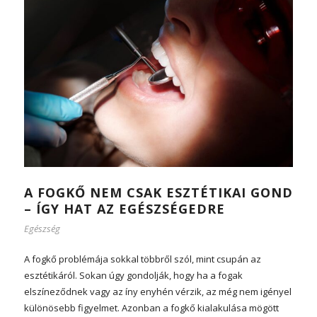
A FOGKŐ NEM CSAK ESZTÉTIKAI GOND
– ÍGY HAT AZ EGÉSZSÉGEDRE
Egészség
A fogkő problémája sokkal többről szól, mint csupán az
esztétikáról. Sokan úgy gondolják, hogy ha a fogak
elszíneződnek vagy az íny enyhén vérzik, az még nem igényel
különösebb figyelmet. Azonban a fogkő kialakulása mögött