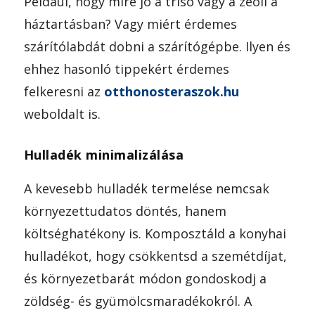
Például, hogy mire jó a trisó vagy a zeoli a
háztartásban? Vagy miért érdemes
szárítólabdát dobni a szárítógépbe. Ilyen és
ehhez hasonló tippekért érdemes
felkeresni az
otthonosteraszok.hu
weboldalt is.
Hulladék minimalizálása
A kevesebb hulladék termelése nemcsak
környezettudatos döntés, hanem
költséghatékony is. Komposztáld a konyhai
hulladékot, hogy csökkentsd a szemétdíjat,
és környezetbarát módon gondoskodj a
zöldség- és gyümölcsmaradékokról. A