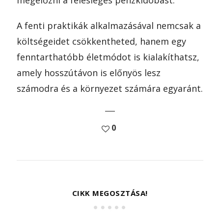
megelőzni a felesleges pénzkidobást.
A fenti praktikák alkalmazásával nemcsak a
költségeidet csökkentheted, hanem egy
fenntarthatóbb életmódot is kialakíthatsz,
amely hosszútávon is előnyös lesz
számodra és a környezet számára egyaránt.
0
CIKK MEGOSZTÁSA!