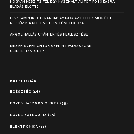
HOGYAN KÉSZÍTS FEL EGY HASZNÁLT AUTÓT FOTÓZÁSRA
ELADÁS ELŐTT?
HISZTAMIN INTOLERANCIA: AMIKOR AZ ÉTELEK MÖGÖTT
REJTŐZIK A KELLEMETLEN TÜNETEK OKA
ANGOL HALLÁS UTÁNI ÉRTÉS FEJLESZTÉSE
MILYEN SZEMPONTOK SZERINT VÁLASSZUNK
SZINTETIZÁTORT?
KATEGÓRIÁK
EGÉSZSÉG
(16)
EGYÉB HASZNOS CIKKEK
(59)
EGYÉB KATEGÓRIA
(45)
ELEKTRONIKA
(11)