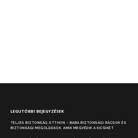
LEGUTÓBBI BEJEGYZÉSEK
TELJES BIZTONSÁG OTTHON – BABA BIZTONSÁGI RÁCSOK ÉS
BIZTONSÁGI MEGOLDÁSOK, AMIK MEGVÉDIK A KICSIKET