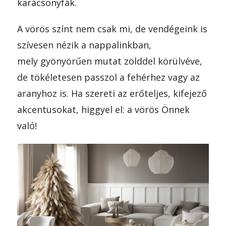
karácsonyfák.
A vörös színt nem csak mi, de vendégeink is
szívesen nézik a nappalinkban,
mely gyönyörűen mutat zölddel körülvéve,
de tökéletesen passzol a fehérhez vagy az
aranyhoz is. Ha szereti az erőteljes, kifejező
akcentusokat, higgyel el: a vörös Önnek
való!