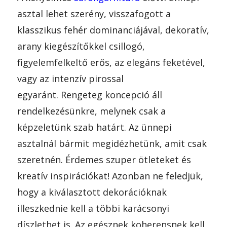
asztal lehet szerény, visszafogott a
klasszikus fehér dominanciájával, dekoratív,
arany kiegészítőkkel csillogó,
figyelemfelkeltő erős, az elegáns feketével,
vagy az intenzív pirossal
egyaránt. Rengeteg koncepció áll
rendelkezésünkre, melynek csak a
képzeletünk szab határt. Az ünnepi
asztalnál bármit megidézhetünk, amit csak
szeretnén. Érdemes szuper ötleteket és
kreatív inspirációkat! Azonban ne feledjük,
hogy a kiválasztott dekorációknak
illeszkednie kell a többi karácsonyi
díszlethet is. Az egésznek koherensnek kell