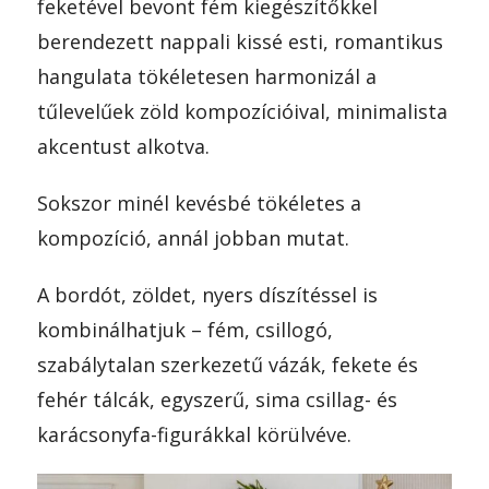
feketével bevont fém kiegészítőkkel
berendezett nappali kissé esti, romantikus
hangulata tökéletesen harmonizál a
tűlevelűek zöld kompozícióival, minimalista
akcentust alkotva.
Sokszor minél kevésbé tökéletes a
kompozíció, annál jobban mutat.
A bordót, zöldet, nyers díszítéssel is
kombinálhatjuk – fém, csillogó,
szabálytalan szerkezetű vázák, fekete és
fehér tálcák, egyszerű, sima csillag- és
karácsonyfa-figurákkal körülvéve.