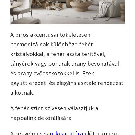
A piros akcentusai tökéletesen
harmonizálnak különböző fehér
kristályokkal, a fehér asztalterítővel,
tányérok vagy poharak arany bevonatával
és arany evőeszközökkel is. Ezek
együtt eredeti és elegáns asztalelrendezést
alkotnak.
A fehér színt szívesen választjuk a
nappalink dekorálására.
A kényelmes
sarokgarnitúra
előtti ünnepi