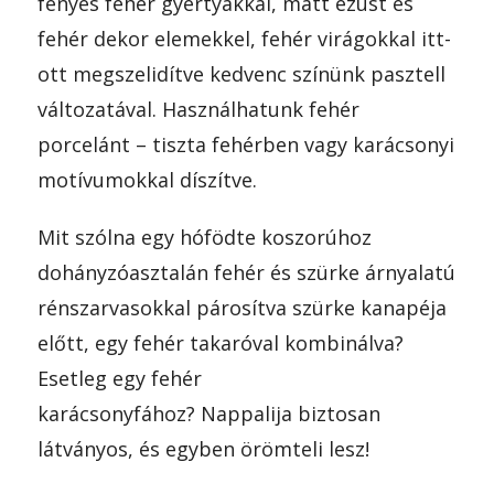
fényes fehér gyertyákkal, matt ezüst és
fehér dekor elemekkel, fehér virágokkal itt-
ott megszelidítve kedvenc színünk pasztell
változatával. Használhatunk fehér
porcelánt – tiszta fehérben vagy karácsonyi
motívumokkal díszítve.
Mit szólna egy hófödte koszorúhoz
dohányzóasztalán fehér és szürke árnyalatú
rénszarvasokkal párosítva szürke kanapéja
előtt, egy fehér takaróval kombinálva?
Esetleg egy fehér
karácsonyfához? Nappalija biztosan
látványos, és egyben örömteli lesz!